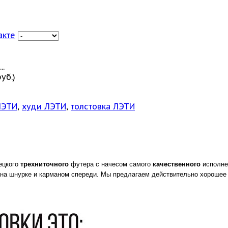
акте
..
уб.)
ЛЭТИ
,
худи ЛЭТИ
,
толстовка ЛЭТИ
ецкого
трехниточного
футера с начесом самого
качественного
исполнен
на шнурке и карманом спереди. Мы предлагаем действительно хорошее