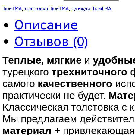
ТюмГМА
,
толстовка ТюмГМА
,
одежда ТюмГМА
Описание
Отзывов (0)
Теплые
,
мягкие
и
удобны
турецкого
трехниточного
ф
самого
качественного
испо
практически не будет.
Мате
Классическая толстовка с 
Мы предлагаем действител
материал
+ привлекающая