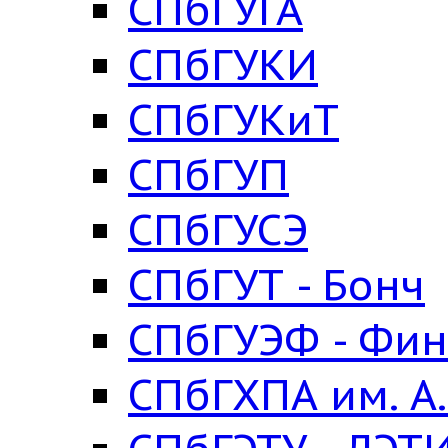
СПбГУГА
СПбГУКИ
СПбГУКиТ
СПбГУП
СПбГУСЭ
СПбГУТ - Бонч
СПбГУЭФ - Фин
СПбГХПА им. А.