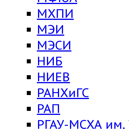
МХПИ
МЭИ
МЭСИ
НИБ
НИЕВ
РАНХиГС
РАП
РГАУ-МСХА им.