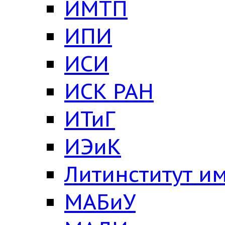
ИМТП
ИПИ
ИСИ
ИСК РАН
ИТиГ
ИЭиК
Литинститут им
МАБиУ