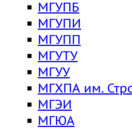
МГУПБ
МГУПИ
МГУПП
МГУТУ
МГУУ
МГХПА им. Стр
МГЭИ
МГЮА