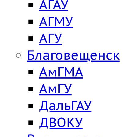
АГАУ
АГМУ
АГУ
Благовещенск
АмГМА
АмГУ
ДальГАУ
ДВОКУ