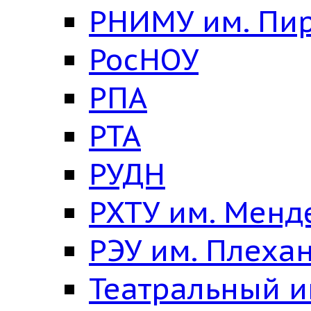
РНИМУ им. Пи
РосНОУ
РПА
РТА
РУДН
РХТУ им. Менд
РЭУ им. Плеха
Театральный и