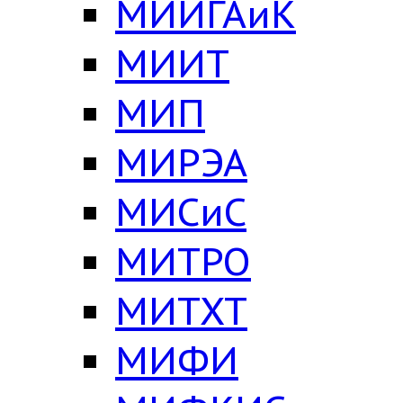
МИИГАиК
МИИТ
МИП
МИРЭА
МИСиС
МИТРО
МИТХТ
МИФИ