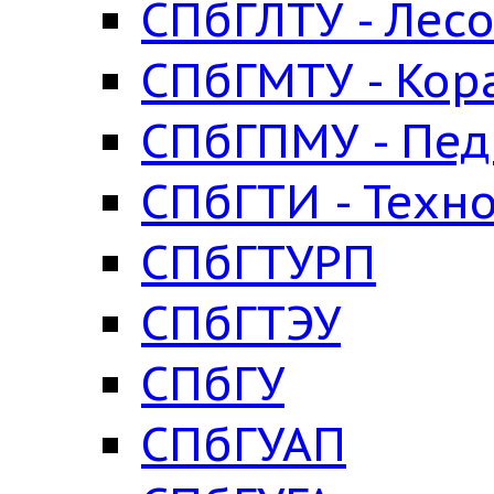
СПбГЛТУ - Лес
СПбГМТУ - Кор
СПбГПМУ - Пед
СПбГТИ - Техн
СПбГТУРП
СПбГТЭУ
СПбГУ
СПбГУАП