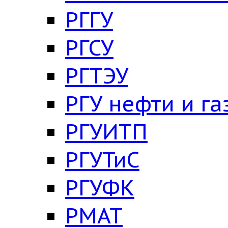
РГГУ
РГСУ
РГТЭУ
РГУ нефти и га
РГУИТП
РГУТиС
РГУФК
РМАТ