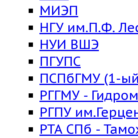
МИЭП
НГУ им.П.Ф. Ле
НУИ ВШЭ
ПГУПС
ПСПбГМУ (1-ый
РГГМУ - Гидро
РГПУ им.Герце
РТА СПб - Там