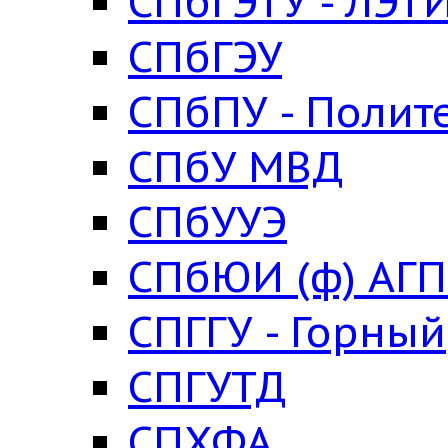
СПбГЭТУ - ЛЭТ
СПбГЭУ
СПбПУ - Полит
СПбУ МВД
СПбУУЭ
СПбЮИ (ф) АГ
СПГГУ - Горный
СПГУТД
СПХФА