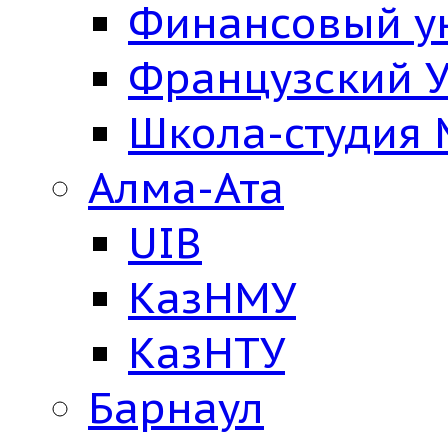
Финансовый у
Французский У
Школа-студия
Алма-Ата
UIB
КазНМУ
КазНТУ
Барнаул