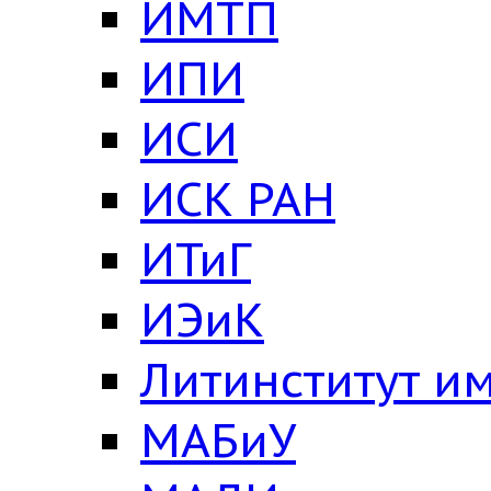
ИМТП
ИПИ
ИСИ
ИСК РАН
ИТиГ
ИЭиК
Литинститут им
МАБиУ