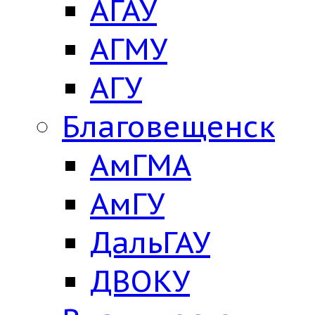
АГАУ
АГМУ
АГУ
Благовещенск
АмГМА
АмГУ
ДальГАУ
ДВОКУ