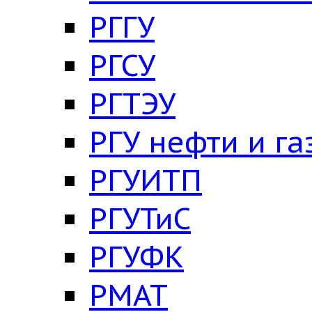
РГГУ
РГСУ
РГТЭУ
РГУ нефти и га
РГУИТП
РГУТиС
РГУФК
РМАТ