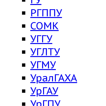
РГППУ
СОМК
УГГУ
УГЛТУ
УГМУ
УралГАХА
УрГАУ
УрГПУ