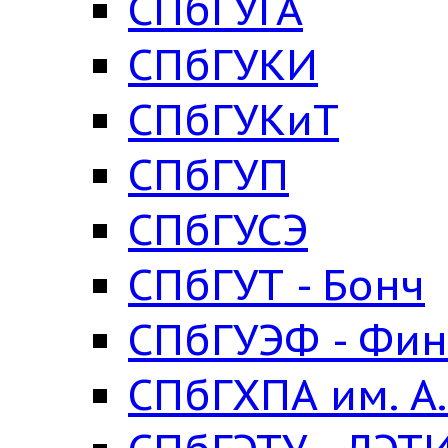
СПбГУГА
СПбГУКИ
СПбГУКиТ
СПбГУП
СПбГУСЭ
СПбГУТ - Бонч
СПбГУЭФ - Фин
СПбГХПА им. А.