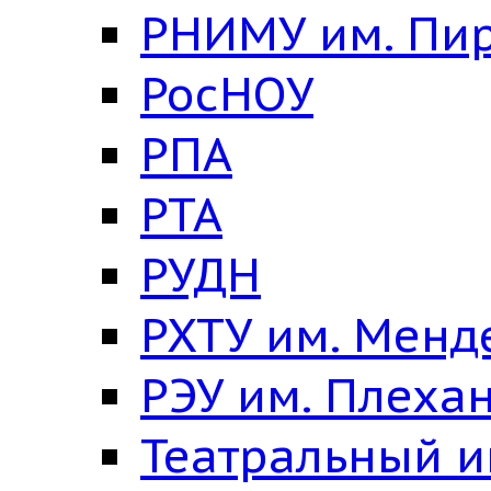
РНИМУ им. Пи
РосНОУ
РПА
РТА
РУДН
РХТУ им. Менд
РЭУ им. Плеха
Театральный и