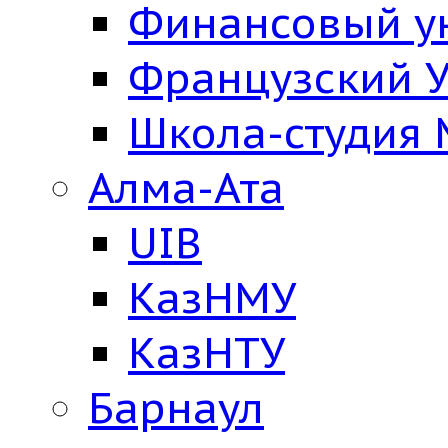
Финансовый у
Французский У
Школа-студия
Алма-Ата
UIB
КазНМУ
КазНТУ
Барнаул