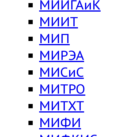
МИИГАиК
МИИТ
МИП
МИРЭА
МИСиС
МИТРО
МИТХТ
МИФИ