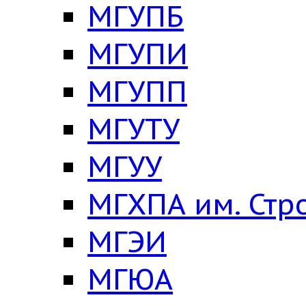
МГУПБ
МГУПИ
МГУПП
МГУТУ
МГУУ
МГХПА им. Стр
МГЭИ
МГЮА