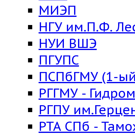
МИЭП
НГУ им.П.Ф. Ле
НУИ ВШЭ
ПГУПС
ПСПбГМУ (1-ый
РГГМУ - Гидро
РГПУ им.Герце
РТА СПб - Там