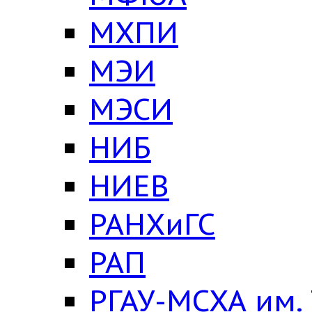
МХПИ
МЭИ
МЭСИ
НИБ
НИЕВ
РАНХиГС
РАП
РГАУ-МСХА им.