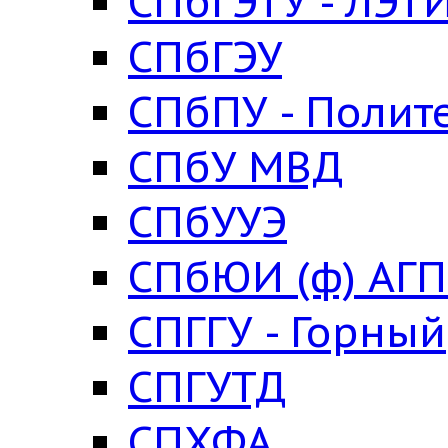
СПбГЭТУ - ЛЭТ
СПбГЭУ
СПбПУ - Полит
СПбУ МВД
СПбУУЭ
СПбЮИ (ф) АГ
СПГГУ - Горный
СПГУТД
СПХФА