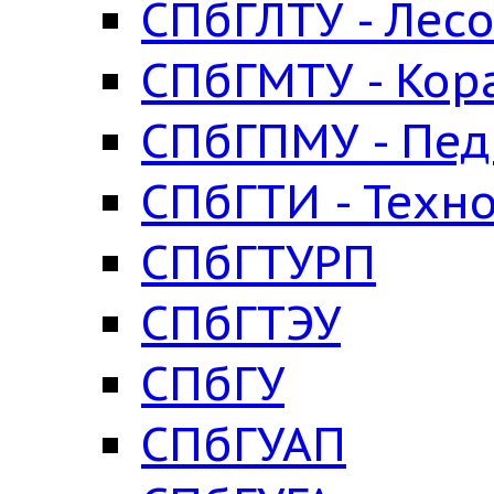
СПбГЛТУ - Лес
СПбГМТУ - Кор
СПбГПМУ - Пед
СПбГТИ - Техн
СПбГТУРП
СПбГТЭУ
СПбГУ
СПбГУАП