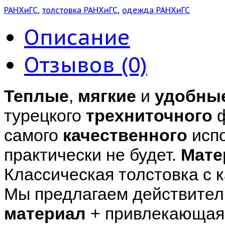
РАНХиГС
,
толстовка РАНХиГС
,
одежда РАНХиГС
Описание
Отзывов (0)
Теплые
,
мягкие
и
удобны
турецкого
трехниточного
ф
самого
качественного
испо
практически не будет.
Мате
Классическая толстовка с 
Мы предлагаем действител
материал
+ привлекающая