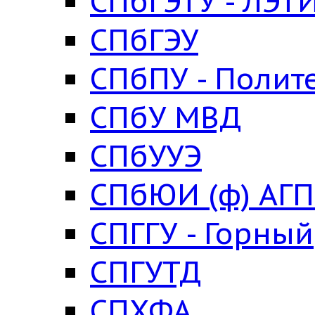
СПбГЭТУ - ЛЭТ
СПбГЭУ
СПбПУ - Полит
СПбУ МВД
СПбУУЭ
СПбЮИ (ф) АГ
СПГГУ - Горный
СПГУТД
СПХФА