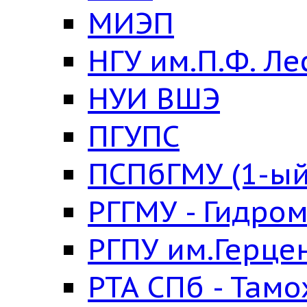
МИЭП
НГУ им.П.Ф. Ле
НУИ ВШЭ
ПГУПС
ПСПбГМУ (1-ый
РГГМУ - Гидро
РГПУ им.Герце
РТА СПб - Там