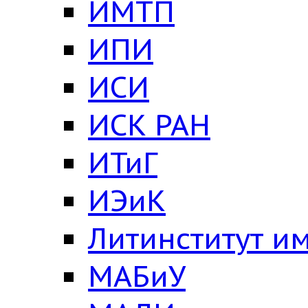
ИМТП
ИПИ
ИСИ
ИСК РАН
ИТиГ
ИЭиК
Литинститут им
МАБиУ