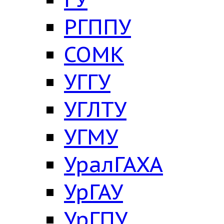
РГППУ
СОМК
УГГУ
УГЛТУ
УГМУ
УралГАХА
УрГАУ
УрГПУ