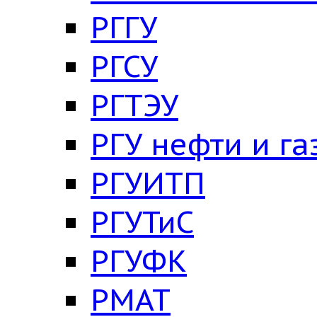
РГГУ
РГСУ
РГТЭУ
РГУ нефти и га
РГУИТП
РГУТиС
РГУФК
РМАТ