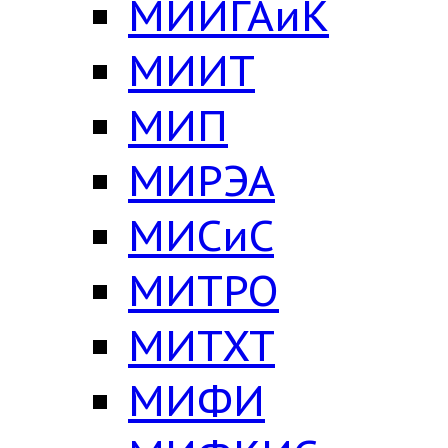
МИИГАиК
МИИТ
МИП
МИРЭА
МИСиС
МИТРО
МИТХТ
МИФИ