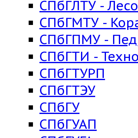
СПбГЛТУ - Лес
СПбГМТУ - Кор
СПбГПМУ - Пед
СПбГТИ - Техн
СПбГТУРП
СПбГТЭУ
СПбГУ
СПбГУАП