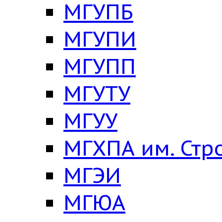
МГУПБ
МГУПИ
МГУПП
МГУТУ
МГУУ
МГХПА им. Стр
МГЭИ
МГЮА