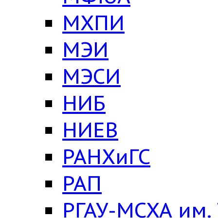
МХПИ
МЭИ
МЭСИ
НИБ
НИЕВ
РАНХиГС
РАП
РГАУ-МСХА им.