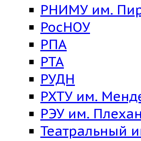
РНИМУ им. Пи
РосНОУ
РПА
РТА
РУДН
РХТУ им. Менд
РЭУ им. Плеха
Театральный и