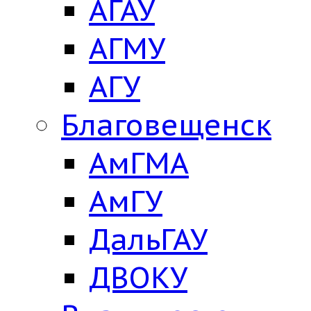
АГАУ
АГМУ
АГУ
Благовещенск
АмГМА
АмГУ
ДальГАУ
ДВОКУ