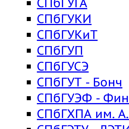
СПбГУГА
СПбГУКИ
СПбГУКиТ
СПбГУП
СПбГУСЭ
СПбГУТ - Бонч
СПбГУЭФ - Фин
СПбГХПА им. А.