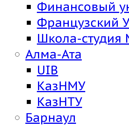
Финансовый у
Французский У
Школа-студия
Алма-Ата
UIB
КазНМУ
КазНТУ
Барнаул