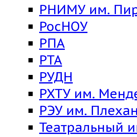
РНИМУ им. Пи
РосНОУ
РПА
РТА
РУДН
РХТУ им. Менд
РЭУ им. Плеха
Театральный и