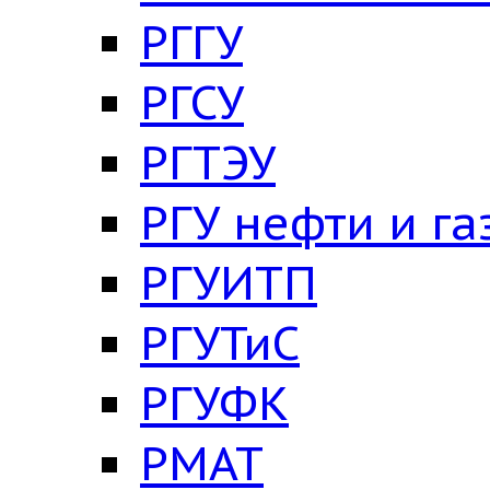
РГГУ
РГСУ
РГТЭУ
РГУ нефти и га
РГУИТП
РГУТиС
РГУФК
РМАТ