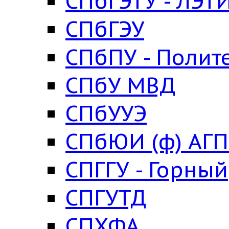
СПбГЭТУ - ЛЭТ
СПбГЭУ
СПбПУ - Полит
СПбУ МВД
СПбУУЭ
СПбЮИ (ф) АГ
СПГГУ - Горный
СПГУТД
СПХФА