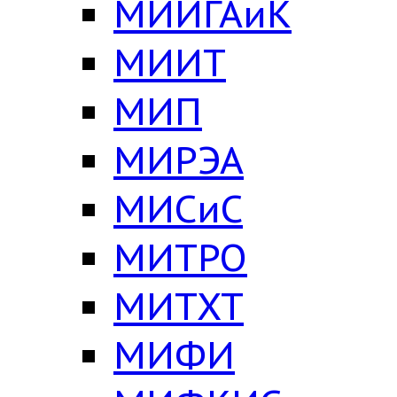
МИИГАиК
МИИТ
МИП
МИРЭА
МИСиС
МИТРО
МИТХТ
МИФИ