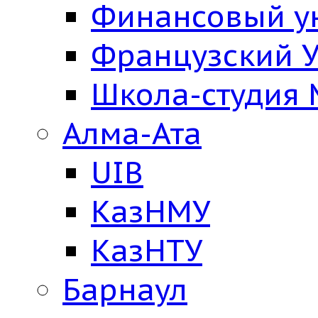
Финансовый у
Французский У
Школа-студия
Алма-Ата
UIB
КазНМУ
КазНТУ
Барнаул