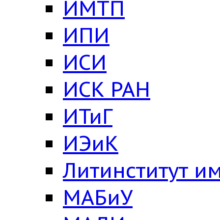
ИМТП
ИПИ
ИСИ
ИСК РАН
ИТиГ
ИЭиК
Литинститут им
МАБиУ