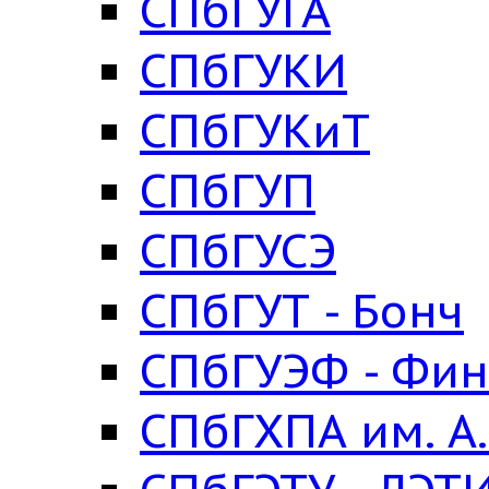
СПбГУГА
СПбГУКИ
СПбГУКиТ
СПбГУП
СПбГУСЭ
СПбГУТ - Бонч
СПбГУЭФ - Фин
СПбГХПА им. А.