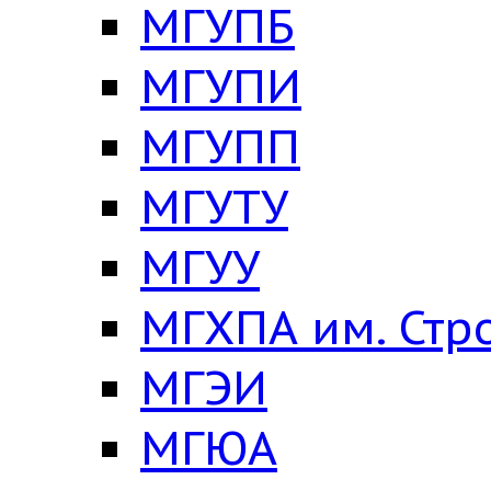
МГУПБ
МГУПИ
МГУПП
МГУТУ
МГУУ
МГХПА им. Стр
МГЭИ
МГЮА