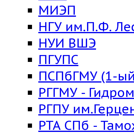
МИЭП
НГУ им.П.Ф. Ле
НУИ ВШЭ
ПГУПС
ПСПбГМУ (1-ый
РГГМУ - Гидро
РГПУ им.Герце
РТА СПб - Там