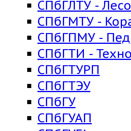
СПбГЛТУ - Лес
СПбГМТУ - Кор
СПбГПМУ - Пед
СПбГТИ - Техн
СПбГТУРП
СПбГТЭУ
СПбГУ
СПбГУАП