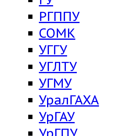
РГППУ
СОМК
УГГУ
УГЛТУ
УГМУ
УралГАХА
УрГАУ
УрГПУ