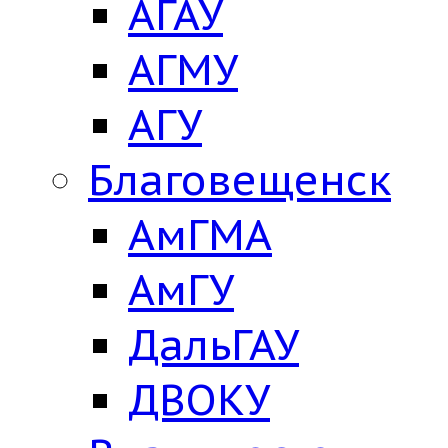
АГАУ
АГМУ
АГУ
Благовещенск
АмГМА
АмГУ
ДальГАУ
ДВОКУ