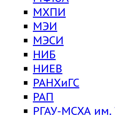
МХПИ
МЭИ
МЭСИ
НИБ
НИЕВ
РАНХиГС
РАП
РГАУ-МСХА им.