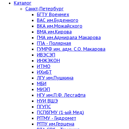
Каталог
Санкт-Петербург
БГТУ Военмех
ВАС им.Буденного
ВКА им.Можайского
ВМА им.Кирова
ГМА им.Адмирала Макарова
ГПА - Полярная
ГУМРФ им. адм. С.О. Макарова
ИВЭСЭП
ИНЖЭКОН
ИТМО
ИХиБТ
ЛГУ им.Пушкина
МБИ
МИЭП
НГУ им.П.Ф. Лесгафта
НУИ ВШЭ
ПГУПС
ПСПбГМУ (1-ый Мед)
РГГМУ - Гидромет
РГПУ им.Герцена