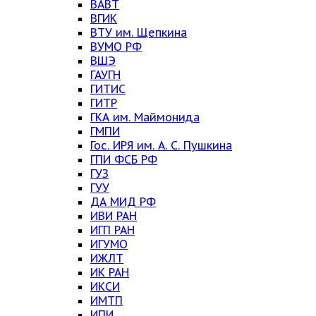
ВАВТ
ВГИК
ВТУ им. Щепкина
ВУМО РФ
ВШЭ
ГАУГН
ГИТИС
ГИТР
ГКА им. Маймонида
ГМПИ
Гос. ИРЯ им. А. С. Пушкина
ГПИ ФСБ РФ
ГУЗ
ГУУ
ДА МИД РФ
ИВИ РАН
ИГП РАН
ИГУМО
ИЖЛТ
ИК РАН
ИКСИ
ИМТП
ИПИ