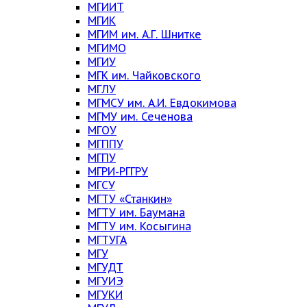
МГИИТ
МГИК
МГИМ им. А.Г. Шнитке
МГИМО
МГИУ
МГК им. Чайковского
МГЛУ
МГМСУ им. А.И. Евдокимова
МГМУ им. Сеченова
МГОУ
МГППУ
МГПУ
МГРИ-РГГРУ
МГСУ
МГТУ «Станкин»
МГТУ им. Баумана
МГТУ им. Косыгина
МГТУГА
МГУ
МГУДТ
МГУИЭ
МГУКИ