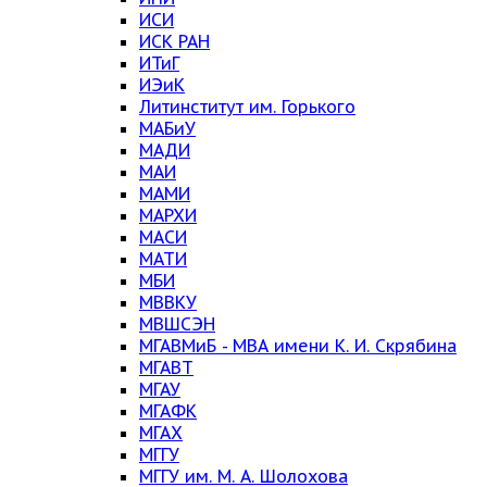
ИСИ
ИСК РАН
ИТиГ
ИЭиК
Литинститут им. Горького
МАБиУ
МАДИ
МАИ
МАМИ
МАРХИ
МАСИ
МАТИ
МБИ
МВВКУ
МВШСЭН
МГАВМиБ - МВА имени К. И. Скрябина
МГАВТ
МГАУ
МГАФК
МГАХ
МГГУ
МГГУ им. М. А. Шолохова