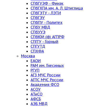
СПбГУЭФ - Финэк
СПбГХПА им. А. Л. Штиглица
СПбГЭТУ - ЛЭТИ
СПбГЭУ
СПбПУ - Политех
СПбУ МВД
СПбУУЭ
СПбЮИ (ф) АГПРФ
СПГГУ - Горный
СПГУТД
СПХФА
Москва
ЕАОИ
РАМ им. Гнесиных
РГУП
АГЗ МЧС России
АГПС МЧС России
Академия ФСО
АСОУ
АТиСО
АФСБ
АЭБ МВД