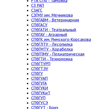
РТА СПб - Таможка
СЗ РАП
СЗАГС
СЗГМУ им. Мечникова
СПбГАВМ - Ветеринарная
СПбГАСУ
СПбГАТИ - Театральный
СПбГАУ - Аграрный
СПбГК им. Римского-Корсакова
СПбГЛТУ - Лесопилка
СПбГМТУ - Корабелка
СПбГПМУ - Педиатрическая
СПбГТИ - Техноложка
СПбГТУРП
СПбГТЭУ
СПбГУ
СПбГУАП
СПбГУГА
СПбГУКИ
СПбГУКиТ
СПбГУП
СПбГУСЭ
СПбГУТ - Бонч